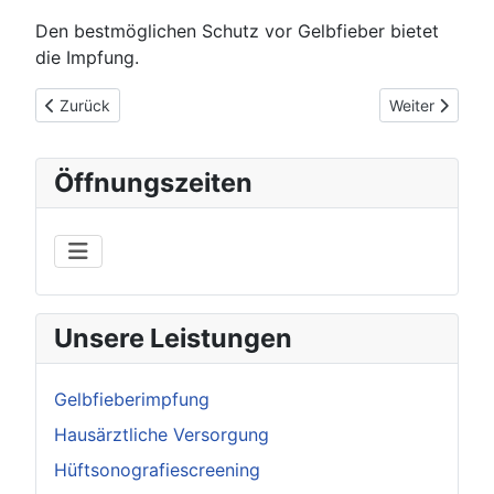
Den bestmöglichen Schutz vor Gelbfieber bietet
die Impfung.
Vorheriger Beitrag: Tauchtauglichkeit
Nächster Beit
Zurück
Weiter
Öffnungszeiten
Unsere Leistungen
Gelbfieberimpfung
Hausärztliche Versorgung
Hüftsonografiescreening