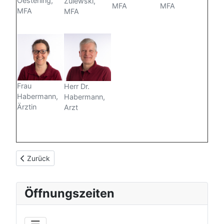
Oesterling,
Zulewski,
MFA
MFA
MFA
MFA
Frau
Herr Dr.
Habermann,
Habermann,
Ärztin
Arzt
Vorheriger Beitrag: Gelbfieber
Zurück
Öffnungszeiten