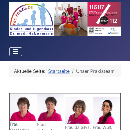
Aktuelle Seite:
Startseite
Unser Praxisteam
Frau
Frau
Frau da Silva,
Frau Wulf,